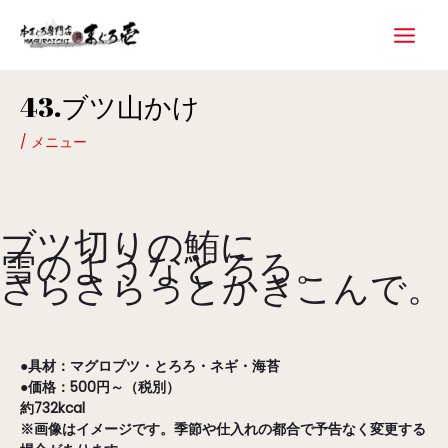
内
Main
容
Menu
を
ス
Post
キ
43.ブツ山かけ
navigation
ッ
プ
/
メニュー
ブツ切りの鮪に
雪のようなとろろ。
さらさらっとかきこんで。
●具材：マグロブツ・とろろ・ネギ・海苔
●価格：500円～（税別）
約732kcal
※画像はイメージです。季節や仕入れの都合で予告なく変更する