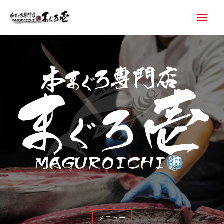
内
Main
容
Menu
を
ス
キ
ッ
プ
メニュー