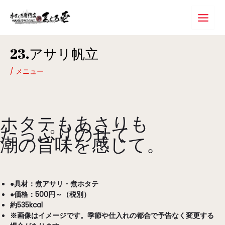
内
Main
容
Menu
を
ス
Post
キ
23.アサリ帆立
navigation
ッ
プ
/
メニュー
ホタテもあさりも
たっぷりのせて
潮の旨味を感じて。
●具材：煮アサリ・煮ホタテ
●価格：500円～（税別）
約535kcal
※画像はイメージです。季節や仕入れの都合で予告なく変更する