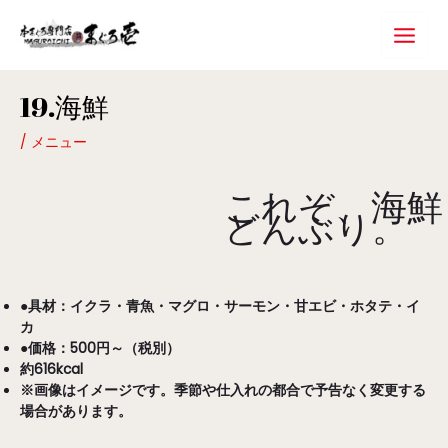
内
Main
容
Menu
を
ス
Post
キ
19.海鮮
navigation
ッ
プ
/
メニュー
これぞ、海鮮
どんぶり。
●具材：イクラ・青魚・マグロ・サーモン・甘エビ・ホタテ・イ
カ
●価格：500円～（税別）
約616kcal
※画像はイメージです。季節や仕入れの都合で予告なく変更する
場合があります。