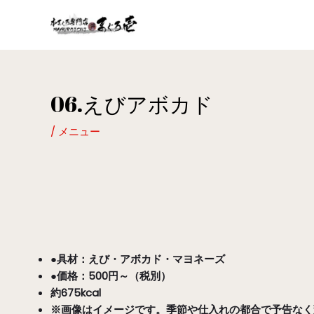
内
容
を
ス
キ
ッ
06.えびアボカド
Post
プ
navigation
/
メニュー
●具材：えび・アボカド・マヨネーズ
●価格：500円～（税別）
約675kcal
※画像はイメージです。季節や仕入れの都合で予告なく