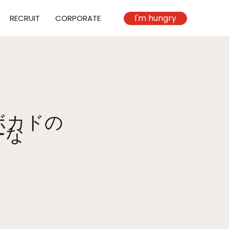
I'm hungry
RECRUIT
CORPORATE
ボカドの
ーな
。