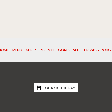
HOME
MENU
SHOP
RECRUIT
CORPORATE
PRIVACY POLIC
TODAY IS THE DAY