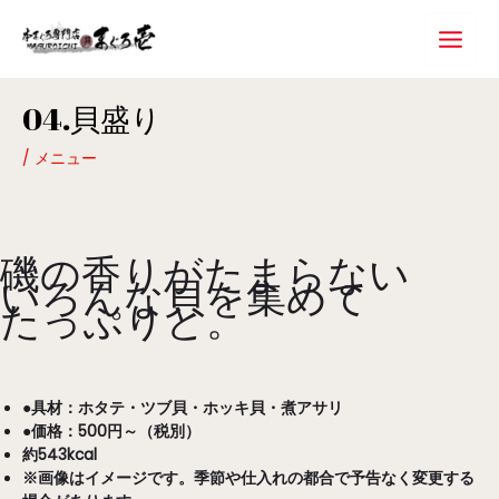
内
Main
容
Menu
を
ス
Post
キ
04.貝盛り
navigation
ッ
プ
/
メニュー
磯の香りがたまらない
いろんな貝を集めて
たっぷりと。
●具材：ホタテ・ツブ貝・ホッキ貝・煮アサリ
●価格：500円～（税別）
約543kcal
※画像はイメージです。季節や仕入れの都合で予告なく変更する